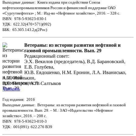
Выходные данные: Книга издана при содействии Союза
нефтегазопромышленников России и финансовой поддержке ОАО
«Сургутнефтегаз» ; М.: Изд-во «Нефтяное хозяйство», 2016. – 328 с.
ISBN: 978-5-93623-030-1
УДК: 622.32(470+571)(092)
ББК: 65.305.143.2д(2Рос)
Ветераны: из истории развития нефтяной и
газовой промышленности. Вып. 29
Редакционный совет:
Э.Х. Векилов (председатель), В.Д. Барановский,
Е.В. Голубева,
Ю.В. Евдошенко, Н.М. Еронин, Л.А. Иванисько,
А.И. Иванькин,
В.Е. Петров, А.Л. Салтыков
Читать
Год издания: 2016
Выходные данные: Ветераны: из истории развития нефтяной и газовой
промышленности. Вып. 29. – М.: ЗАО «Издательство «Нефтяное
хозяйство», 2016. – 208 с.
ISBN: 978-5-93623-010-3
УДК: 001(091): 622.276 В39