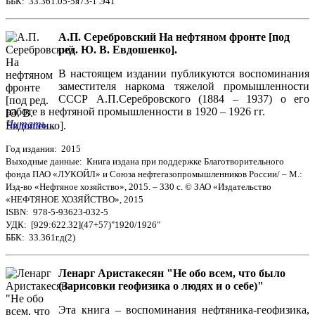
ББК: 33.361.05-5я73-1 Э41
А.П. Серебровский На нефтяном фронте [под
ред. Ю. В. Евдошенко].
В настоящем издании публикуются воспоминания
заместителя наркома тяжелой промышленности
СССР А.П.Cеребровского (1884 – 1937) о его
работе в нефтяной промышленности в 1920 – 1926 гг.
Читать...
Год издания: 2015
Выходные данные: Книга издана при поддержке Благотворительного
фонда ПАО «ЛУКОЙЛ» и Союза нефтегазопромышленников России/ – М.:
Изд-во «Нефтяное хозяйство», 2015. – 330 с. © ЗАО «Издательство
«НЕФТЯНОЕ ХОЗЯЙСТВО», 2015
ISBN: 978-5-93623-032-5
УДК: [929:622.32](47+57)"1920/1926"
ББК: 33.361г.д(2)
Ленарг Аристакесян "Не обо всем, что было
(Зарисовки геофизика о людях и о себе)"
Эта книга – воспоминания нефтяника-геофизика,