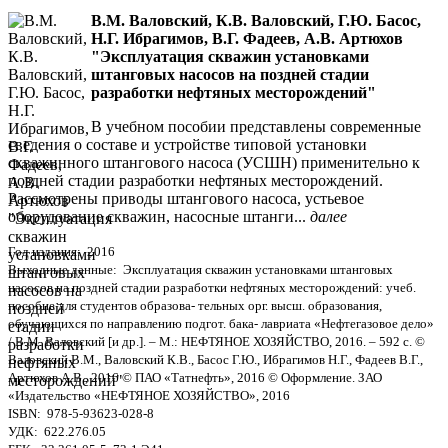
В.М. Валовский, К.В. Валовский, Г.Ю. Басос,
Н.Г. Ибрагимов, В.Г. Фадеев, А.В. Артюхов
"Эксплуатация скважин установками
штанговых насосов на поздней стадии
разработки нефтяных месторождений"
В учебном пособии представлены современные
сведения о составе и устройстве типовой установки
скважинного штангового насоса (УСШН) применительно к
поздней стадии разработки нефтяных месторождений.
Рассмотрены приводы штангового насоса, устьевое
оборудование скважин, насосные штанги...
далее
Год издания: 2016
Выходные данные: Эксплуатация скважин установками штанговых
насосов на поздней стадии разработки нефтяных месторождений: учеб.
пособие для студентов образова- тельных орг. высш. образования,
обучающихся по направлению подгот. бака- лавриата «Нефтегазовое дело»
/ В.М. Валовский [и др.]. – М.: НЕФТЯНОЕ ХОЗЯЙСТВО, 2016. – 592 с. ©
Валовский В.М., Валовский К.В., Басос Г.Ю., Ибрагимов Н.Г., Фадеев В.Г.,
Артюхов А.В., 2016 © ПАО «Татнефть», 2016 © Оформление. ЗАО
«Издательство «НЕФТЯНОЕ ХОЗЯЙСТВО», 2016
ISBN: 978-5-93623-028-8
УДК: 622.276.05