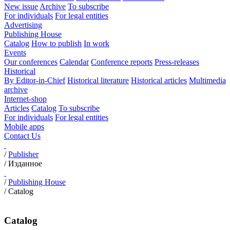
New issue
Archive
To subscribe
For individuals
For legal entities
Advertising
Publishing House
Catalog
How to publish
In work
Events
Our conferences
Calendar
Conference reports
Press-releases
Historical
By Editor-in-Chief
Historical literature
Historical articles
Multimedia
archive
Internet-shop
Articles
Catalog
To subscribe
For individuals
For legal entities
Mobile apps
Contact Us
/
Publisher
/
Изданное
/
Publishing House
/ Catalog
Catalog