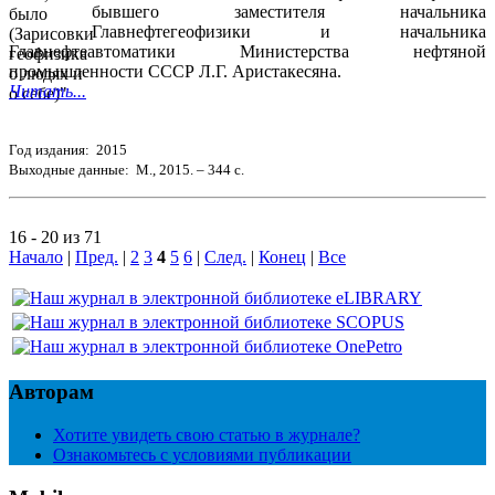
бывшего заместителя начальника
Главнефтегеофизики и начальника
Главнефтеавтоматики Министерства нефтяной
промышленности СССР Л.Г. Аристакесяна.
Читать...
Год издания: 2015
Выходные данные: М., 2015. – 344 с.
16 - 20 из 71
Начало
|
Пред.
|
2
3
4
5
6
|
След.
|
Конец
|
Все
Авторам
Хотите увидеть свою статью в журнале?
Ознакомьтесь с условиями публикации