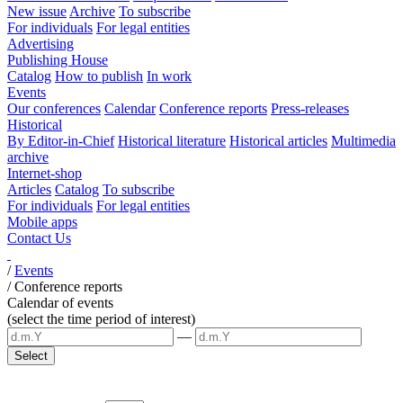
New issue
Archive
To subscribe
For individuals
For legal entities
Advertising
Publishing House
Catalog
How to publish
In work
Events
Our conferences
Calendar
Conference reports
Press-releases
Historical
By Editor-in-Chief
Historical literature
Historical articles
Multimedia
archive
Internet-shop
Articles
Catalog
To subscribe
For individuals
For legal entities
Mobile apps
Contact Us
/
Events
/
Conference reports
Calendar of events
(select the time period of interest)
—