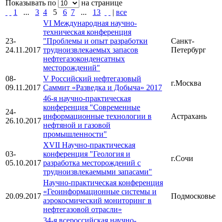
Показывать по
на странице
1
...
3
4
5
6
7
...
13
|
все
VI Международная научно-
техническая конференция
23-
"Проблемы и опыт разработки
Санкт-
24.11.2017
трудноизвлекаемых запасов
Петербург
нефтегазоконденсатных
месторождений"
08-
V Российский нефтегазовый
г.Москва
09.11.2017
Саммит «Разведка и Добыча» 2017
46-я научно-практическая
конференция "Современные
24-
информационные технологии в
Астрахань
26.10.2017
нефтяной и газовой
промышленности"
XVII Научно-практическая
03-
конференция "Геология и
г.Сочи
05.10.2017
разработка месторождений с
трудноизвлекаемыми запасами"
Научно-практическая конференция
«Геоинформационные системы и
20.09.2017
Подмосковье
аэрокосмический мониторинг в
нефтегазовой отрасли»
34-я всероссийская научно-