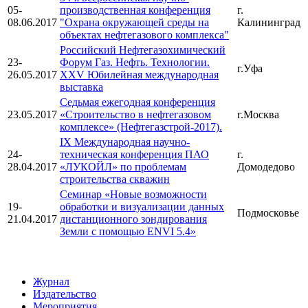
05-
производственная конференция
г.
08.06.2017
"Охрана окружающей среды на
Калининград
объектах нефтегазового комплекса"
Российский Нефтегазохимический
23-
Форум Газ. Нефть. Технологии.
г.Уфа
26.05.2017
XXV Юбилейная международная
выставка
Седьмая ежегодная конференция
23.05.2017
«Строительство в нефтегазовом
г.Москва
комплексе» (Нефтегазстрой-2017).
IX Международная научно-
24-
техническая конференция ПАО
г.
28.04.2017
«ЛУКОЙЛ» по проблемам
Домодедово
строительства скважин
Семинар «Новые возможности
19-
обработки и визуализации данных
Подмосковье
21.04.2017
дистанционного зондирования
Земли с помощью ENVI 5.4»
Журнал
Издательство
Мероприятия