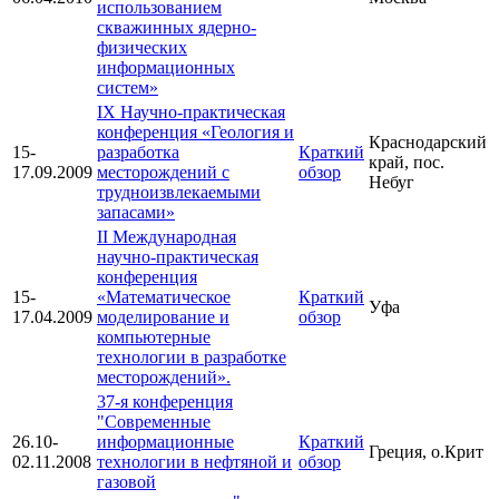
использованием
скважинных ядерно-
физических
информационных
систем»
IX Научно-практическая
конференция «Геология и
Краснодарский
15-
разработка
Краткий
край, пос.
17.09.2009
месторождений с
обзор
Небуг
трудноизвлекаемыми
запасами»
II Международная
научно-практическая
конференция
15-
«Математическое
Краткий
Уфа
17.04.2009
моделирование и
обзор
компьютерные
технологии в разработке
месторождений».
37-я конференция
"Современные
26.10-
информационные
Краткий
Греция, о.Крит
02.11.2008
технологии в нефтяной и
обзор
газовой