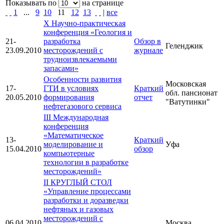
Показывать по
на странице
1
...
9
10
11
12
13
|
все
X Научно-практическая
конференция «Геология и
21-
разработка
Обзор в
Геленджик
23.09.2010
месторождений с
журнале
трудноизвлекаемыми
запасами»
Особенности развития
Московская
17-
ГТИ в условиях
Краткий
обл. пансионат
20.05.2010
формирования
отчет
"Ватутинки"
нефтегазового сервиса
III Международная
конференция
«Математическое
13-
Краткий
моделирование и
Уфа
15.04.2010
обзор
компьютерные
технологии в разработке
месторождений»
II КРУГЛЫЙ СТОЛ
«Управление процессами
разработки и доразведки
нефтяных и газовых
месторождений с
06.04.2010
Москва