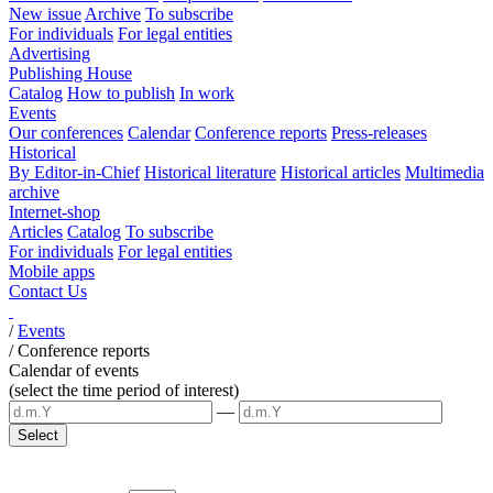
New issue
Archive
To subscribe
For individuals
For legal entities
Advertising
Publishing House
Catalog
How to publish
In work
Events
Our conferences
Calendar
Conference reports
Press-releases
Historical
By Editor-in-Chief
Historical literature
Historical articles
Multimedia
archive
Internet-shop
Articles
Catalog
To subscribe
For individuals
For legal entities
Mobile apps
Contact Us
/
Events
/
Conference reports
Calendar of events
(select the time period of interest)
—