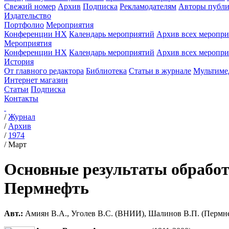
Свежий номер
Архив
Подписка
Рекламодателям
Авторы публи
Издательство
Портфолио
Мероприятия
Конференции НХ
Календарь мероприятий
Архив всех меропр
Мероприятия
Конференции НХ
Календарь мероприятий
Архив всех меропр
История
От главного редактора
Библиотека
Статьи в журнале
Мультиме
Интернет магазин
Статьи
Подписка
Контакты
/
Журнал
/
Архив
/
1974
/
Март
Основные результаты обработ
Пермнефть
Авт.:
Амиян В.А., Уголев В.С. (ВНИИ), Шалинов В.П. (Перм