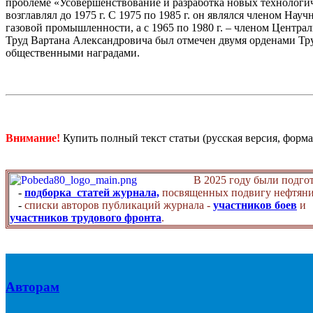
проблеме «Усовершенствование и разработка новых технологич
возглавлял до 1975 г. С 1975 по 1985 г. он являлся членом На
газовой промышленности, а с 1965 по 1980 г. – членом Цент
Труд Вартана Александровича был отмечен двумя орденами Тр
общественными наградами.
Внимание!
Купить полный текст статьи (русская версия, форма
В 2025 году были подго
-
подборка статей журнала,
посвященных подвигу нефтяни
-
списки авторов публикаций журнала -
участников боев
и
участников трудового фронта
.
Авторам