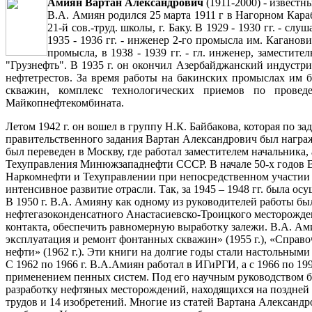
Амиян Вартан Александрович
(1911-2000) - извест
В.А. Амиян родился 25 марта 1911 г в Нагорном Караба
21-й сов.-труд. школы, г. Баку. В 1929 - 1930 гг. - с
1935 - 1936 гг. - инженер 2-го промысла им. Каганови
промысла, в 1938 - 1939 гг. - гл. инженер, замести
"Грузнефть". В 1935 г. он окончил Азербайджанский индустр
нефтетрестов. За время работы на бакинских промыслах им
скважин, комплекс технологических приемов по провед
Майкопнефтекомбината.
Летом 1942 г. он вошел в группу Н.К. Байбакова, которая по
правительственного задания Вартан Александрович был нагр
был переведен в Москву, где работал заместителем начальника, 
Техуправления Минюжзападнефти СССР. В начале 50-х годов В
Наркомнефти и Техуправлении при непосредственном участии 
интенсивное развитие отрасли. Так, за 1945 – 1948 гг. была о
В 1950 г. В.А. Амияну как одному из руководителей работы 
нефтегазоконденсатного Анастасиевско-Троицкого месторожден
контакта, обеспечить равномерную выработку залежи. В.А. Ам
эксплуатация и ремонт фонтанных скважин» (1955 г.), «Справо
нефти» (1962 г.). Эти книги на долгие годы стали настольны
С 1962 по 1966 г. В.А.Амиян работал в ИГиРГИ, а с 1966 по 1
применением пенных систем. Под его научным руководством б
разработку нефтяных месторождений, находящихся на поздней 
трудов и 14 изобретений. Многие из статей Вартана Александ