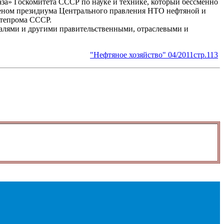
за» Госкомитета СССР по науке и технике, который бессменно
л членом президиума Центрального правления НТО нефтяной и
фтепрома СССР.
далями и другими правительственными, отраслевыми и
"Нефтяное хозяйство" 04/2011стр.113