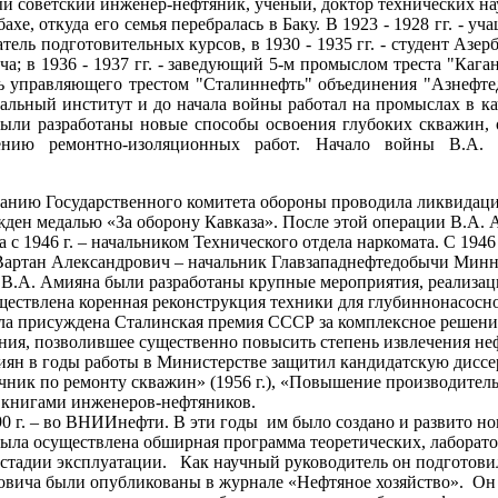
ный советский инженер-нефтяник, ученый, доктор технических н
хе, откуда его семья перебралась в Баку. В 1923 - 1928 гг. - у
лушатель подготовительных курсов, в 1930 - 1935 гг. - студент А
ча; в 1936 - 1937 гг. - заведующий 5-м промыслом треста "Каган
тель управляющего трестом "Сталиннефть" объединения "Азнефтед
иальный институт и до начала войны работал на промыслах в к
 были разработаны новые способы освоения глубоких скважин
ению ремонтно-изоляционных работ. Начало войны В.А. 
 заданию Государственного комитета обороны проводила ликвид
ажден медалью «За оборону Кавказа». После этой операции В.
а с 1946 г. – начальником Технического отдела наркомата. С 194
артан Александрович – начальник Главзападнефтедобычи Минне
В.А. Амияна были разработаны крупные мероприятия, реализац
существлена коренная реконструкция техники для глубиннонасосн
была присуждена Сталинская премия СССР за комплексное решени
ия, позволившее существенно повысить степень извлечения неф
иян в годы работы в Министерстве защитил кандидатскую диссер
чник по ремонту скважин» (1956 г.), «Повышение производитель
ми книгами инженеров-нефтяников.
990 г. – во ВНИИнефти. В эти годы им было создано и развито н
ыла осуществлена обширная программа теоретических, лаборат
стадии эксплуатации. Как научный руководитель он подготовил
ровича были опубликованы в журнале «Нефтяное хозяйство». Он 