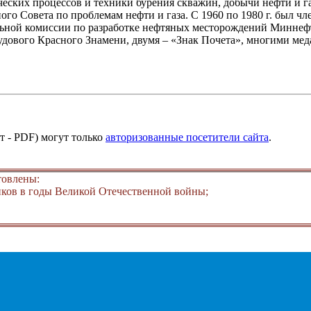
еских процессов и техники бурения скважин, добычи нефти и га
учного Совета по проблемам нефти и газа. С 1960 по 1980 г. бы
ральной комиссии по разработке нефтяных месторождений Минне
удового Красного Знамени, двумя – «Знак Почета», многими ме
т - PDF) могут только
авторизованные посетители сайта
.
товлены:
ков в годы Великой Отечественной войны;