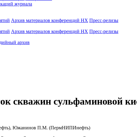
каций журнала
иятий
Архив материалов конференций НХ
Пресс-релизы
иятий
Архив материалов конференций НХ
Пресс-релизы
дийный архив
ок скважин сульфаминовой ки
нефть), Южанинов П.М. (ПермНИПИнефть)