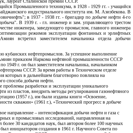
аук, лауреат Сталинской премии СССР.
чащийся Промышленного техникума, в 1928 - 1929 гг. - учащийся
зербайджанского индустриального института им. М. Азизбекова. В
овичнефть"; в 1937 - 1938 гг. - бригадир по добыче нефти 4-го
обыча". В 1939 г. - гл. инженер и зам. управляющего трестом
ачестве инженера, заведующего промыслом, главного инженера
, оптимизации режимов эксплуатации фонтанных и эрлифтных
Амиян встретил заместителем начальника отдела добычи
ацию кубанских нефтепромыслов. За успешное выполнение
А. Амиян приказом Наркома нефтяной промышленности СССР
6 по 1949 г. он был заместителем начальника, начальником
фтепрома СССР. За время работы в Техническом отделе
ия которых в дальнейшем благотворно повлияла на
ого способа добычи нефти.
е проблемы разработки и эксплуатации уникального
ти из пластов, внедрить методы регулирования газонефтяного
тацию (1957 г.), им были изданы книги «Освоение,
ности скважин» (1961 г.), «Технический прогресс в добыче
овое направление – интенсификация добычи нефти и газа с
орных и промысловых исследований, направленная на
 более 30 кандидатов наук, был автором более 100 научных
был инициатором создания в 1961 г. Научного Совета по