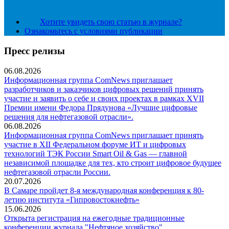
Хотите увидеть свою статью в журнале?
Ознакомьтесь с условиями публикации
Пресс релизы
06.08.2026
Информационная группа ComNews приглашает
разработчиков и заказчиков цифровых решений принять
участие и заявить о себе и своих проектах в рамках XVII
Премии имени Федора Прядунова «Лучшие цифровые
решения для нефтегазовой отрасли».
06.08.2026
Информационная группа ComNews приглашает принять
участие в XII Федеральном форуме ИТ и цифровых
технологий ТЭК России Smart Oil & Gas — главной
независимой площадке для тех, кто строит цифровое будущее
нефтегазовой отрасли России.
20.07.2026
В Самаре пройдет 8-я международная конференция к 80-
летию института «Гипровостокнефть»
15.06.2026
Открыта регистрация на ежегодные традиционные
конференции журнала "Нефтяное хозяйство"