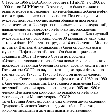
С 1962 по 1966 г. В.А.Амиян работал в ИГиРГИ, а с 1966 по
1990 г. – во ВНИИнефти. В эти годы им было создано и
развито новое направление – интенсификация добычи нефти
и газа с применением пенных систем. Под его научным
руководством была осуществлена обширная программа
теоретических, лабораторных и промысловых исследований,
направленная на разработку нефтяных месторождений,
находящихся на поздней стадии эксплуатации. Как научный
руководитель он подготовил более 30 кандидатов наук, был
автором более 100 научных трудов и 14 изобретений. Многие
из статей Вартана Александровича были опубликованы в
журнале «Нефтяное хозяйство». Он был инициатором
создания в 1961 г. Научного Совета по проблеме
«Усовершенствование и разработка новых технологических
процессов и техники бурения скважин, добычи нефти и газа»
Госкомитета СССР по науке и технике, который бессменно
возглавлял до 1975 г. С 1975 по 1985 г. он являлся членом
Научного Совета по проблемам нефти и газа. С 1960 по 1980
г. был членом президиума Центрального правления НТО
нефтяной и газовой промышленности, а с 1965 по 1980 г. –
членом Центральной комиссии по разработке нефтяных
месторождений Миннефтепрома СССР.
Труд Вартана Александровича был отмечен двумя орденами
Трудового Красного Знамени, двумя – «Знак Почета»,
многими медалями и другими правительственными,