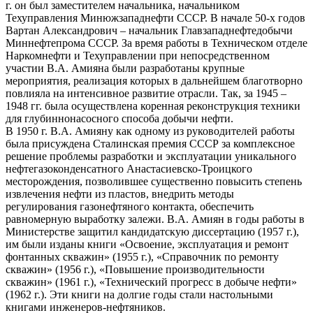
г. он был заместителем начальника, начальником
Техуправления Минюжзападнефти СССР. В начале 50-х годов
Вартан Александрович – начальник Главзападнефтедобычи
Миннефтепрома СССР. За время работы в Техническом отделе
Наркомнефти и Техуправлении при непосредственном
участии В.А. Амияна были разработаны крупные
мероприятия, реализация которых в дальнейшем благотворно
повлияла на интенсивное развитие отрасли. Так, за 1945 –
1948 гг. была осуществлена коренная реконструкция техники
для глубиннонасосного способа добычи нефти.
В 1950 г. В.А. Амияну как одному из руководителей работы
была присуждена Сталинская премия СССР за комплексное
решение проблемы разработки и эксплуатации уникального
нефтегазоконденсатного Анастасиевско-Троицкого
месторождения, позволившее существенно повысить степень
извлечения нефти из пластов, внедрить методы
регулирования газонефтяного контакта, обеспечить
равномерную выработку залежи. В.А. Амиян в годы работы в
Министерстве защитил кандидатскую диссертацию (1957 г.),
им были изданы книги «Освоение, эксплуатация и ремонт
фонтанных скважин» (1955 г.), «Справочник по ремонту
скважин» (1956 г.), «Повышение производительности
скважин» (1961 г.), «Технический прогресс в добыче нефти»
(1962 г.). Эти книги на долгие годы стали настольными
книгами инженеров-нефтяников.