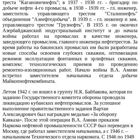
треста "Кагановичнефть"; в 1937 - 1938 гг. - бригадир по
добыче нефти 4-го промысла, в 1938 - 1939 гг. - гл. инженер,
заместитель управляющего трестом "Сталиннефть"
объединения "Азнефтедобыча". В 1939 г. - гл. инженер и зам.
управляющего трестом "Грузнефть". В 1935 г. он окончил
Азербайджанский индустриальный институт и до начала
войны работал на промыслах в качестве инженера,
заведующего промыслом, главного инженера нефтетрестов. За
время работы на бакинских промыслах им были разработаны
новые способы освоения глубоких скважин, оптимизации
режимов эксплуатации фонтанных и эрлифтных скважин,
комплекс технологических приемов по проведению
ремонтно-изоляционных работ. Начало войны В.А. Амиян
встретил заместителем начальника отдела добычи
Майкопнефтекомбината.
Летом 1942 г. он вошел в группу Н.К. Байбакова, которая по
заданию Государственного комитета обороны проводила
ликвидацию кубанских нефтепромыслов. За успешное
выполнение правительственного задания Вартан
Александрович был награжден медалью «За оборону
Кавказа». После этой операции В.А. Амиян приказом
Наркома нефтяной промышленности СССР был переведен в
Москву, где работал заместителем начальника, а с 1946 г. –
начальником Технического отдела наркомата. С 1946 по 1949