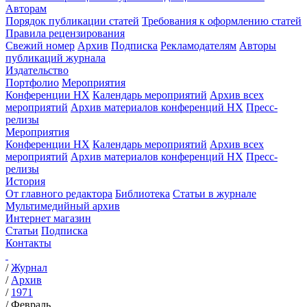
Авторам
Порядок публикации статей
Требования к оформлению статей
Правила рецензирования
Свежий номер
Архив
Подписка
Рекламодателям
Авторы
публикаций журнала
Издательство
Портфолио
Мероприятия
Конференции НХ
Календарь мероприятий
Архив всех
мероприятий
Архив материалов конференций НХ
Пресс-
релизы
Мероприятия
Конференции НХ
Календарь мероприятий
Архив всех
мероприятий
Архив материалов конференций НХ
Пресс-
релизы
История
От главного редактора
Библиотека
Статьи в журнале
Мультимедийный архив
Интернет магазин
Статьи
Подписка
Контакты
/
Журнал
/
Архив
/
1971
/
Февраль