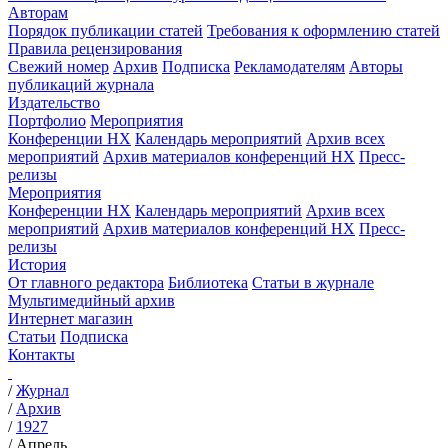
Авторам
Порядок публикации статей
Требования к оформлению статей
Правила рецензирования
Свежий номер
Архив
Подписка
Рекламодателям
Авторы
публикаций журнала
Издательство
Портфолио
Мероприятия
Конференции НХ
Календарь мероприятий
Архив всех
мероприятий
Архив материалов конференций НХ
Пресс-
релизы
Мероприятия
Конференции НХ
Календарь мероприятий
Архив всех
мероприятий
Архив материалов конференций НХ
Пресс-
релизы
История
От главного редактора
Библиотека
Статьи в журнале
Мультимедийный архив
Интернет магазин
Статьи
Подписка
Контакты
/
Журнал
/
Архив
/
1927
/
Апрель