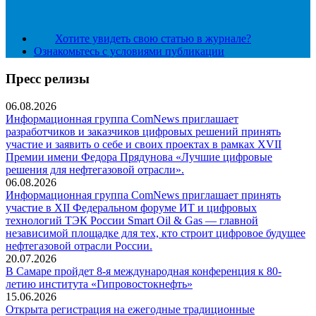
Хотите увидеть свою статью в журнале?
Ознакомьтесь с условиями публикации
Пресс релизы
06.08.2026
Информационная группа ComNews приглашает
разработчиков и заказчиков цифровых решений принять
участие и заявить о себе и своих проектах в рамках XVII
Премии имени Федора Прядунова «Лучшие цифровые
решения для нефтегазовой отрасли».
06.08.2026
Информационная группа ComNews приглашает принять
участие в XII Федеральном форуме ИТ и цифровых
технологий ТЭК России Smart Oil & Gas — главной
независимой площадке для тех, кто строит цифровое будущее
нефтегазовой отрасли России.
20.07.2026
В Самаре пройдет 8-я международная конференция к 80-
летию института «Гипровостокнефть»
15.06.2026
Открыта регистрация на ежегодные традиционные