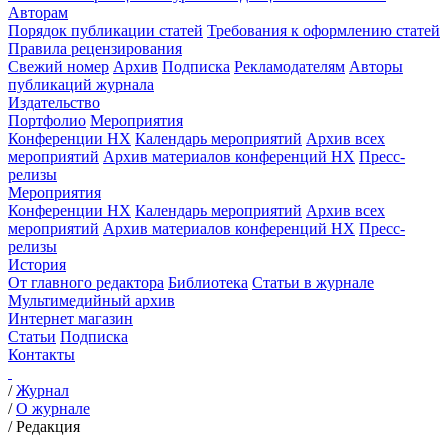
Авторам
Порядок публикации статей
Требования к оформлению статей
Правила рецензирования
Свежий номер
Архив
Подписка
Рекламодателям
Авторы
публикаций журнала
Издательство
Портфолио
Мероприятия
Конференции НХ
Календарь мероприятий
Архив всех
мероприятий
Архив материалов конференций НХ
Пресс-
релизы
Мероприятия
Конференции НХ
Календарь мероприятий
Архив всех
мероприятий
Архив материалов конференций НХ
Пресс-
релизы
История
От главного редактора
Библиотека
Статьи в журнале
Мультимедийный архив
Интернет магазин
Статьи
Подписка
Контакты
/
Журнал
/
О журнале
/
Редакция