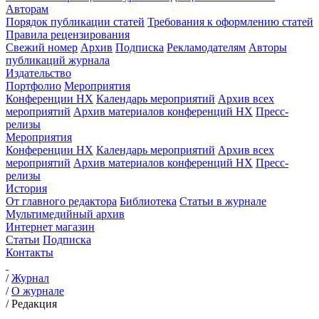
Авторам
Порядок публикации статей
Требования к оформлению статей
Правила рецензирования
Свежий номер
Архив
Подписка
Рекламодателям
Авторы
публикаций журнала
Издательство
Портфолио
Мероприятия
Конференции НХ
Календарь мероприятий
Архив всех
мероприятий
Архив материалов конференций НХ
Пресс-
релизы
Мероприятия
Конференции НХ
Календарь мероприятий
Архив всех
мероприятий
Архив материалов конференций НХ
Пресс-
релизы
История
От главного редактора
Библиотека
Статьи в журнале
Мультимедийный архив
Интернет магазин
Статьи
Подписка
Контакты
/
Журнал
/
О журнале
/
Редакция