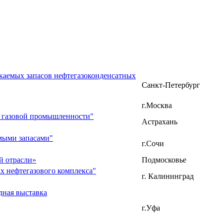
каемых запасов нефтегазоконденсатных
Санкт-Петербург
г.Москва
и газовой промышленности"
Астрахань
емыми запасами"
г.Сочи
й отрасли»
Подмосковье
х нефтегазового комплекса"
г. Калининград
дная выставка
г.Уфа