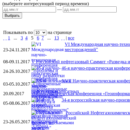
(выберите интересующий период времени)
—
Показывать по
на странице
1
...
3
4
5
6
7
...
13
|
все
VI Международная научно-техни
месторождений"
23-24.11.2017
08-09.11.2017
V Российский нефтегазовый Саммит «Разведка 
46-я научно-практическая конфе
24-26.10.2017
XVII Научно-практическая конфер
03-05.10.2017
20.09.2017
Научно-практическая конференция «Геоинформа
34-я всероссийская научно-произ
05-08.06.2017
Российский Нефтегазохимическ
23-26.05.2017