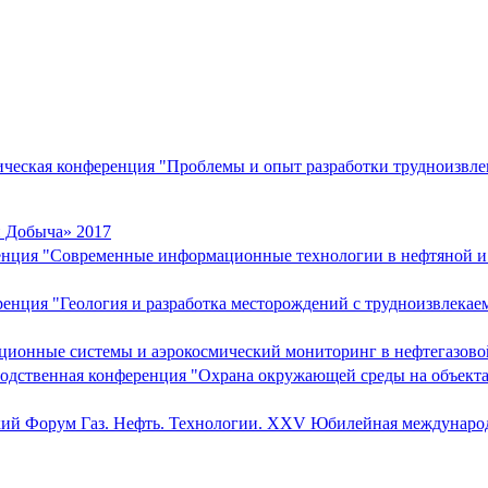
ческая конференция "Проблемы и опыт разработки трудноизвле
и Добыча» 2017
ренция "Современные информационные технологии в нефтяной 
енция "Геология и разработка месторождений с трудноизвлека
ционные системы и аэрокосмический мониторинг в нефтегазово
водственная конференция "Охрана окружающей среды на объекта
ий Форум Газ. Нефть. Технологии. XXV Юбилейная междунаро