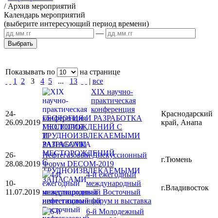
/
Архив мероприятий
Календарь мероприятий
(выберите интересующий период времени)
—
Показывать по
на странице
1
2
3
4
5
...
13
|
все
XIX научно-
практическая
конференция
24-
Краснодарский
ГЕОЛОГИЯ И РАЗРАБОТКА
26.09.2019
край, Анапа
МЕСТОРОЖДЕНИЙ С
ТРУДНОИЗВЛЕКАЕМЫМИ
ЗАПАСАМИ
26-
Нефтегазовый Дискуссионный
г.Тюмень
28.08.2019
Форум DECOM-2019
4-й ежегодный
10-
международный
г.Владивосток
11.07.2019
инвестиционный Восточный
нефтегазовый форум и выставка
6-й Молодежный