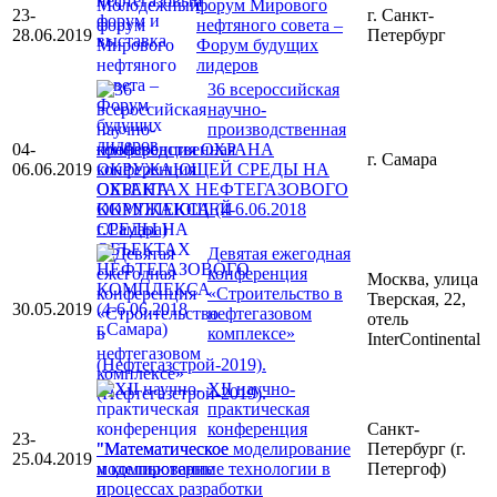
форум Мирового
23-
г. Санкт-
нефтяного совета –
28.06.2019
Петербург
Форум будущих
лидеров
36 всероссийская
научно-
производственная
04-
конференция ОХРАНА
г. Самара
06.06.2019
ОКРУЖАЮЩЕЙ СРЕДЫ НА
ОБЪЕКТАХ НЕФТЕГАЗОВОГО
КОМПЛЕКСА (4-6.06.2018
г.Самара)
Девятая ежегодная
конференция
Москва, улица
«Строительство в
Тверская, 22,
30.05.2019
нефтегазовом
отель
комплексе»
InterContinental
(Нефтегазстрой-2019).
XII научно-
практическая
конференция
Санкт-
23-
"Математическое моделирование
Петербург (г.
25.04.2019
и компьютерные технологии в
Петергоф)
процессах разработки