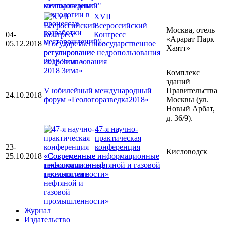
месторождений"
ХVII
Всероссийский
Москва, отель
04-
Конгресс
«Арарат Парк
05.12.2018
«Государственное
Хаятт»
регулирование недропользования
2018 Зима»
Комплекс
зданий
V юбилейный международный
Правительства
24.10.2018
форум «Геологоразведка2018»
Москвы (ул.
Новый Арбат,
д. 36/9).
47-я научно-
практическая
23-
конференция
Кисловодск
25.10.2018
«Современные информационные
технологии в нефтяной и газовой
промышленности»
Журнал
Издательство